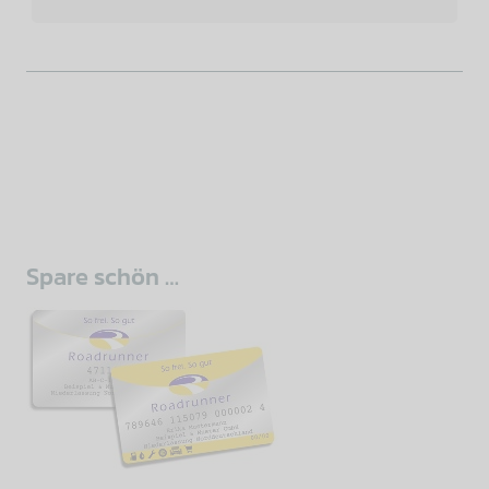
sidebar
Spare schön …