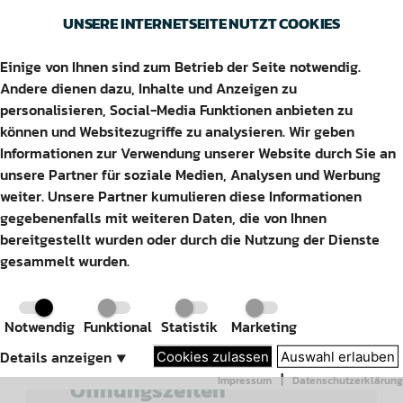
UNSERE INTERNETSEITE NUTZT COOKIES
Einige von Ihnen sind zum Betrieb der Seite notwendig.
BAD PYRMONT BFT
Andere dienen dazu, Inhalte und Anzeigen zu
personalisieren, Social-Media Funktionen anbieten zu
können und Websitezugriffe zu analysieren. Wir geben
Informationen zur Verwendung unserer Website durch Sie an
unsere Partner für soziale Medien, Analysen und Werbung
Adresse
weiter. Unsere Partner kumulieren diese Informationen
gegebenenfalls mit weiteren Daten, die von Ihnen
Bahnhofstraße 64
bereitgestellt wurden oder durch die Nutzung der Dienste
31812 Bad Pyrmont
gesammelt wurden.
Kontakt
Notwendig
Funktional
Statistik
Marketing
Tel:
052
81-2150
Details anzeigen
⯆
Cookies zulassen
Auswahl erlauben
|
Impressum
Datenschutzerklärung
Öffnungszeiten