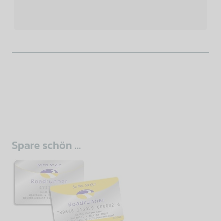
sidebar
Spare schön …