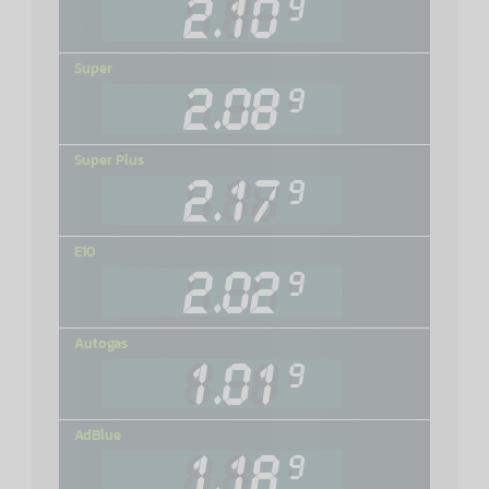
Super
Super Plus
E10
Autogas
AdBlue