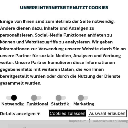
UNSERE INTERNETSEITE NUTZT COOKIES
Einige von Ihnen sind zum Betrieb der Seite notwendig.
WENNIGSEN
Andere dienen dazu, Inhalte und Anzeigen zu
personalisieren, Social-Media Funktionen anbieten zu
können und Websitezugriffe zu analysieren. Wir geben
Informationen zur Verwendung unserer Website durch Sie an
unsere Partner für soziale Medien, Analysen und Werbung
weiter. Unsere Partner kumulieren diese Informationen
Adresse
gegebenenfalls mit weiteren Daten, die von Ihnen
bereitgestellt wurden oder durch die Nutzung der Dienste
Degerser Straße 19a
gesammelt wurden.
30974 Wennigsen
Kontakt
Notwendig
Funktional
Statistik
Marketing
Details anzeigen
⯆
Cookies zulassen
Auswahl erlauben
Tel: 05103 6704444
|
Impressum
Datenschutzerklärung