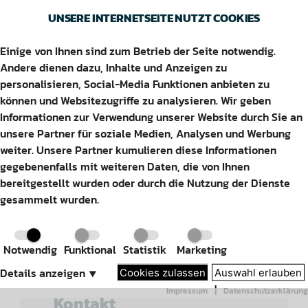
UNSERE INTERNETSEITE NUTZT COOKIES
Einige von Ihnen sind zum Betrieb der Seite notwendig.
ALFELD SHELL
Andere dienen dazu, Inhalte und Anzeigen zu
personalisieren, Social-Media Funktionen anbieten zu
können und Websitezugriffe zu analysieren. Wir geben
Informationen zur Verwendung unserer Website durch Sie an
AKTUELLE KRAFTSTOFFPREISE
unsere Partner für soziale Medien, Analysen und Werbung
weiter. Unsere Partner kumulieren diese Informationen
gegebenenfalls mit weiteren Daten, die von Ihnen
bereitgestellt wurden oder durch die Nutzung der Dienste
gesammelt wurden.
Adresse
Notwendig
Funktional
Statistik
Marketing
Schillerstraße 16
31061 Alfeld (Leine)
Details anzeigen
⯆
Cookies zulassen
Auswahl erlauben
|
Impressum
Datenschutzerklärung
Kontakt