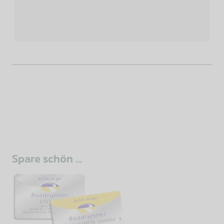
sidebar
Spare schön …