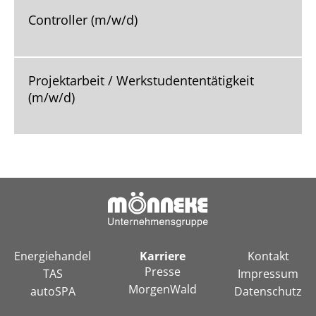
Controller (m/w/d)
Projektarbeit / Werkstudententätigkeit
(m/w/d)
Navigation
Navigation
Navigati
Energiehandel
Karriere
Kontakt
überspringen
überspringen
überspri
Presse
TAS
Impressum
MorgenWald
autoSPA
Datenschutz