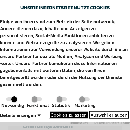
UNSERE INTERNETSEITE NUTZT COOKIES
Einige von Ihnen sind zum Betrieb der Seite notwendig.
HILDESHEIM ARAL
Andere dienen dazu, Inhalte und Anzeigen zu
personalisieren, Social-Media Funktionen anbieten zu
können und Websitezugriffe zu analysieren. Wir geben
Informationen zur Verwendung unserer Website durch Sie an
unsere Partner für soziale Medien, Analysen und Werbung
Adresse
weiter. Unsere Partner kumulieren diese Informationen
gegebenenfalls mit weiteren Daten, die von Ihnen
Albert-Einstein Str. 4
bereitgestellt wurden oder durch die Nutzung der Dienste
31135 Hildesheim
gesammelt wurden.
Kontakt
Notwendig
Funktional
Statistik
Marketing
Tel: 05121 –
6908322
Details anzeigen
⯆
Cookies zulassen
Auswahl erlauben
|
Impressum
Datenschutzerklärung
Öffnungszeiten