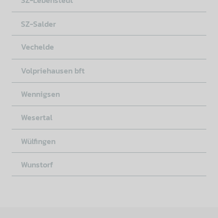
SZ-Lebenstedt
SZ-Salder
Vechelde
Volpriehausen bft
Wennigsen
Wesertal
Wülfingen
Wunstorf