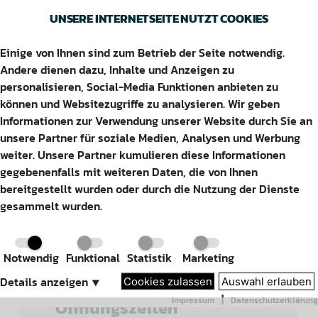
UNSERE INTERNETSEITE NUTZT COOKIES
Einige von Ihnen sind zum Betrieb der Seite notwendig.
LANGENHAGEN ARAL
Andere dienen dazu, Inhalte und Anzeigen zu
personalisieren, Social-Media Funktionen anbieten zu
können und Websitezugriffe zu analysieren. Wir geben
Informationen zur Verwendung unserer Website durch Sie an
unsere Partner für soziale Medien, Analysen und Werbung
Adresse
weiter. Unsere Partner kumulieren diese Informationen
gegebenenfalls mit weiteren Daten, die von Ihnen
Hannoversche Straße 52
bereitgestellt wurden oder durch die Nutzung der Dienste
30855 Langenhagen
gesammelt wurden.
Kontakt
Notwendig
Funktional
Statistik
Marketing
Tel: 0511 – 784433
Details anzeigen
⯆
Cookies zulassen
Auswahl erlauben
|
Impressum
Datenschutzerklärung
Öffnungszeiten