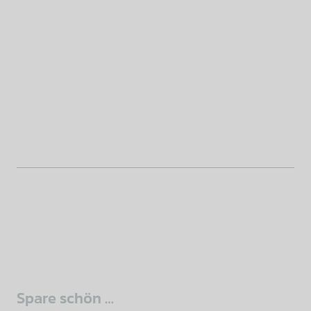
sidebar
Spare schön …