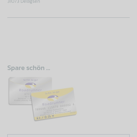
31073 Delligsen
Spare schön …