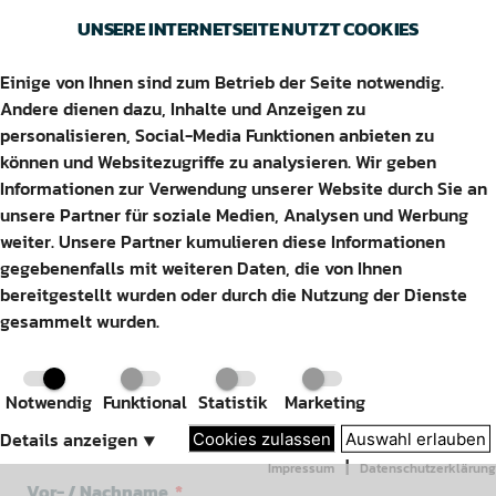
UNSERE INTERNETSEITE NUTZT COOKIES
Einige von Ihnen sind zum Betrieb der Seite notwendig.
GLÜCKWUNSCH
Andere dienen dazu, Inhalte und Anzeigen zu
personalisieren, Social-Media Funktionen anbieten zu
können und Websitezugriffe zu analysieren. Wir geben
Informationen zur Verwendung unserer Website durch Sie an
Du hast das goldene Ei gefunden!
unsere Partner für soziale Medien, Analysen und Werbung
weiter. Unsere Partner kumulieren diese Informationen
Jetzt nur noch deine Kontaktdaten eingeben und schon
gegebenenfalls mit weiteren Daten, die von Ihnen
bis du dabei!
bereitgestellt wurden oder durch die Nutzung der Dienste
gesammelt wurden.
Notwendig
Funktional
Statistik
Marketing
Teilnahmeformular
Details anzeigen
⯆
Cookies zulassen
Auswahl erlauben
|
Impressum
Datenschutzerklärung
Vor- / Nachname
*